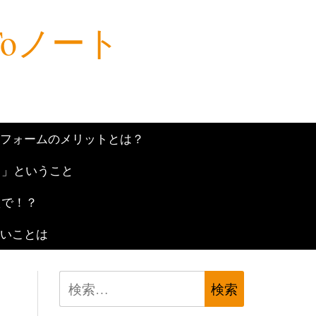
Toノート
フォームのメリットとは？
？」ということ
えで！？
いことは
検
索: