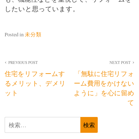
したいと思っています。
Posted in
未分類
投
PREVIOUS POST
NEXT POST
住宅をリフォームす
「無駄に住宅リフォ
稿
るメリット、デメリ
ーム費用をかけない
ナ
ット
ように」を心に留め
ビ
て
ゲ
検
ー
索: