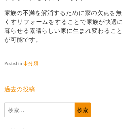
家族の不満を解消するために家の欠点を無
くすリフォームをすることで家族が快適に
暮らせる素晴らしい家に生まれ変わること
が可能です。
Posted in
未分類
投
過去の投稿
稿
検
ナ
索:
ビ