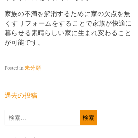
家族の不満を解消するために家の欠点を無
くすリフォームをすることで家族が快適に
暮らせる素晴らしい家に生まれ変わること
が可能です。
Posted in
未分類
投
過去の投稿
稿
検
ナ
索:
ビ